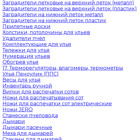
Заградители летковые на верхний леток (металл)
Заградители летковые на верхний леток (пластик)
Заградители на нижний леток металл
Заградители на нижний леток пластик
Прилетные доски
Холстики, потолочины для ульев
Удалители пчёл
Комплектующие для улья
Тележки для улья
Нумерация ульев
Обогрев улья
17. Терморегуляторы, влагомеры, термометры
Улья Пеноулик (ППС)
Весы для улья
Инвентарь ручной
Вилки для распечатки сотов
Ножи для распечатывания сот
Ножи для распечатки сот электрические
Ножи JERO
Стамески пчеловода
Дымари
Дымари пасечные
Меха для дымарей
Стаканы для дымарей