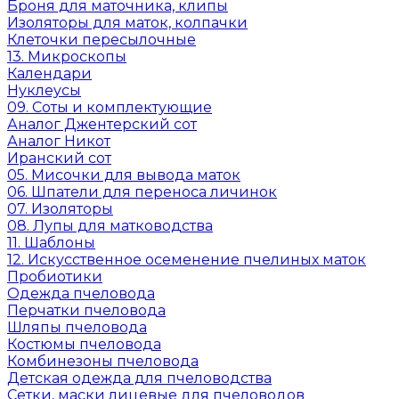
Броня для маточника, клипы
Изоляторы для маток, колпачки
Клеточки пересылочные
13. Микроскопы
Календари
Нуклеусы
09. Соты и комплектующие
Аналог Джентерский сот
Аналог Никот
Иранский сот
05. Мисочки для вывода маток
06. Шпатели для переноса личинок
07. Изоляторы
08. Лупы для матководства
11. Шаблоны
12. Искусственное осеменение пчелиных маток
Пробиотики
Одежда пчеловода
Перчатки пчеловода
Шляпы пчеловода
Костюмы пчеловода
Комбинезоны пчеловода
Детская одежда для пчеловодства
Сетки, маски лицевые для пчеловодов