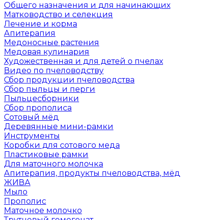
Общего назначения и для начинающих
Матководство и селекция
Лечение и корма
Апитерапия
Медоносные растения
Медовая кулинария
Художественная и для детей о пчелах
Видео по пчеловодству
Сбор продукции пчеловодства
Сбор пыльцы и перги
Пыльцесборники
Сбор прополиса
Сотовый мёд
Деревянные мини-рамки
Инструменты
Коробки для сотового меда
Пластиковые рамки
Для маточного молочка
Апитерапия, продукты пчеловодства, мёд
ЖИВА
Мыло
Прополис
Маточное молочко
Трутневый гомогенат