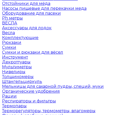
Отстойники для мёда
Насосы пищевые для перекачки меда
Оборудование для пасеки
Ph метры
ВЁСЛА
Аксессуары для лодок
Весла
Комплектующие
Рюкзаки
Сумки
Сумки и рюкзаки для вёсел
Инструмент
Декроттуары
Мультиметры
Нивелиры
Толщиномеры
Штангельциркуль
Мельницы для сахарной пудры, специй, муки
Органические удобрения
Рации
Респираторы и фильтры
Термопары
Терморегуляторы, термометры, влагомеры