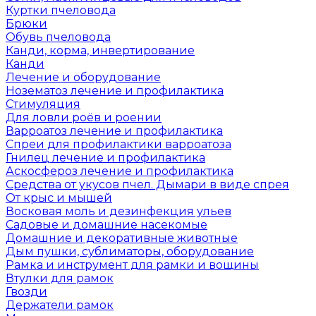
Куртки пчеловода
Брюки
Обувь пчеловода
Канди, корма, инвертирование
Канди
Лечение и оборудование
Нозематоз лечение и профилактика
Стимуляция
Для ловли роёв и роении
Варроатоз лечение и профилактика
Спреи для профилактики варроатоза
Гнилец лечение и профилактика
Аскосфероз лечение и профилактика
Средства от укусов пчел. Дымари в виде спрея
От крыс и мышей
Восковая моль и дезинфекция ульев
Садовые и домашние насекомые
Домашние и декоративные животные
Дым пушки, сублиматоры, оборудование
Рамка и инструмент для рамки и вощины
Втулки для рамок
Гвозди
Держатели рамок