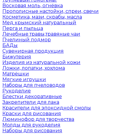
Восковая моль, огнёвка
Прополисные настойки, спреи, свечи
Косметика, мази, скрабы, масла
Мед крымский натуральный
Перга и пыльца
Лечебные травы,травяные чаи
Пчелиный подмор
БАДы
Сувенирная продукция
Бижутерия
Изделия из натуральной кожи
Ложки, лопатки, хохлома
Матрёшки
Мягкие игрушки
Наборы для пчеловодов
Рукоделие
Блестки декоративные
Закрепители для лака
Красители для эпоксидной смолы
Краски для рисования
Люминофор для творчества
Молды для рукоделия
Наборы для рисования