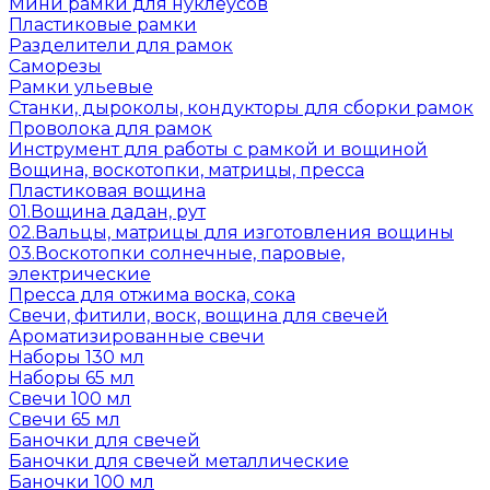
Мини рамки для нуклеусов
Пластиковые рамки
Разделители для рамок
Саморезы
Рамки ульевые
Станки, дыроколы, кондукторы для сборки рамок
Проволока для рамок
Инструмент для работы с рамкой и вощиной
Вощина, воскотопки, матрицы, пресса
Пластиковая вощина
01.Вощина дадан, рут
02.Вальцы, матрицы для изготовления вощины
03.Воскотопки солнечные, паровые,
электрические
Пресса для отжима воска, сока
Свечи, фитили, воск, вощина для свечей
Ароматизированные свечи
Наборы 130 мл
Наборы 65 мл
Свечи 100 мл
Свечи 65 мл
Баночки для свечей
Баночки для свечей металлические
Баночки 100 мл