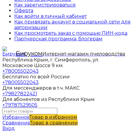
Как зарегистрироваться
Оферта
Как войти в личный кабинет
Как привязать аккаунт в социальной сети для
авторизации
Как просмотреть заказ с помощью ПИН-кода
Партнерская программа, блогерам
Бируком
Интернет-магазин пчеловодства
Республика Крым, г. Симферополь, ул.
Московское Шоссе 9 км.
+78005502043
Бесплатно по всей России
+78005502043
Для мессенджеров в т.ч. МАКС
+79827822421
Для абонентов из Республики Крым
+79787529505
Избранное
Товар в избранном
Сравнение
Товар в сравнении
Вход