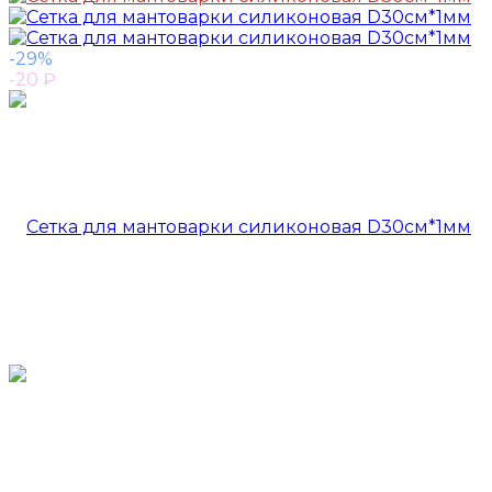
-29%
-20
₽