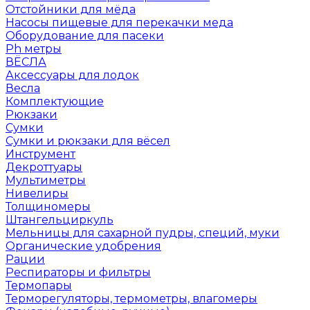
Отстойники для мёда
Насосы пищевые для перекачки меда
Оборудование для пасеки
Ph метры
ВЁСЛА
Аксессуары для лодок
Весла
Комплектующие
Рюкзаки
Сумки
Сумки и рюкзаки для вёсел
Инструмент
Декроттуары
Мультиметры
Нивелиры
Толщиномеры
Штангельциркуль
Мельницы для сахарной пудры, специй, муки
Органические удобрения
Рации
Респираторы и фильтры
Термопары
Терморегуляторы, термометры, влагомеры