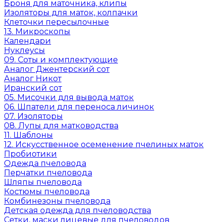
Броня для маточника, клипы
Изоляторы для маток, колпачки
Клеточки пересылочные
13. Микроскопы
Календари
Нуклеусы
09. Соты и комплектующие
Аналог Джентерский сот
Аналог Никот
Иранский сот
05. Мисочки для вывода маток
06. Шпатели для переноса личинок
07. Изоляторы
08. Лупы для матководства
11. Шаблоны
12. Искусственное осеменение пчелиных маток
Пробиотики
Одежда пчеловода
Перчатки пчеловода
Шляпы пчеловода
Костюмы пчеловода
Комбинезоны пчеловода
Детская одежда для пчеловодства
Сетки, маски лицевые для пчеловодов