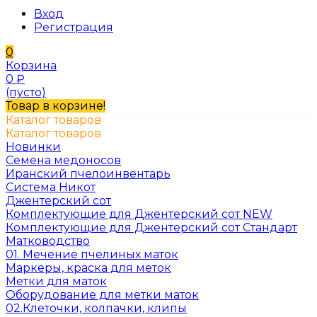
Вход
Регистрация
0
Корзина
0
₽
(пусто)
Товар в корзине!
Каталог товаров
Каталог товаров
Новинки
Семена медоносов
Иранский пчелоинвентарь
Система Никот
Джентерский сот
Комплектующие для Джентерский сот NEW
Комплектующие для Джентерский сот Стандарт
Матководство
01. Мечение пчелиных маток
Маркеры, краска для меток
Метки для маток
Оборудование для метки маток
02.Клеточки, колпачки, клипы