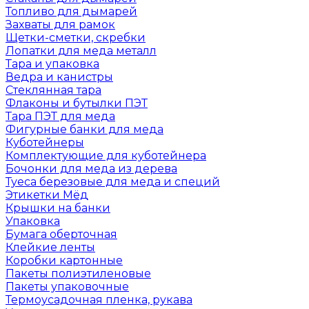
Топливо для дымарей
Захваты для рамок
Щетки-сметки, скребки
Лопатки для меда металл
Тара и упаковка
Ведра и канистры
Стеклянная тара
Флаконы и бутылки ПЭТ
Тара ПЭТ для меда
Фигурные банки для меда
Куботейнеры
Комплектующие для куботейнера
Бочонки для меда из дерева
Туеса березовые для меда и специй
Этикетки Мёд
Крышки на банки
Упаковка
Бумага оберточная
Клейкие ленты
Коробки картонные
Пакеты полиэтиленовые
Пакеты упаковочные
Термоусадочная пленка, рукава