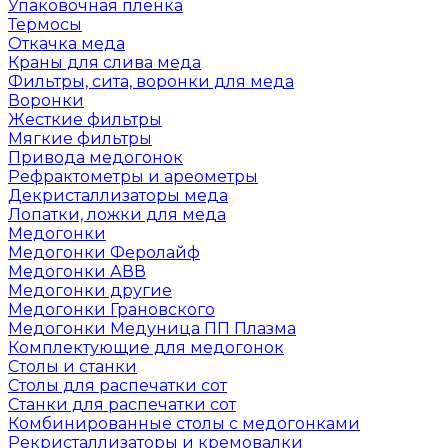
Упаковочная пленка
Термосы
Откачка меда
Краны для слива меда
Фильтры, сита, воронки для меда
Воронки
Жесткие фильтры
Мягкие фильтры
Привода медогонок
Рефрактометры и ареометры
Декристаллизаторы меда
Лопатки, ложки для меда
Медогонки
Медогонки Феролайф
Медогонки АВВ
Медогонки другие
Медогонки Грановского
Медогонки Медуница ПП Плазма
Комплектующие для медогонок
Столы и станки
Столы для распечатки сот
Станки для распечатки сот
Комбинированные столы с медогонками
Рекристаллизаторы и кремовалки