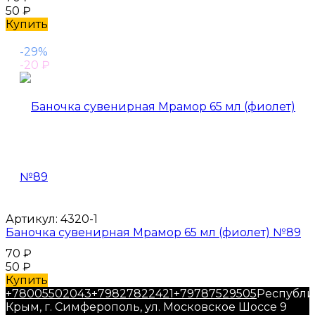
50
₽
Купить
-29%
-20
₽
Артикул:
4320-1
Баночка сувенирная Мрамор 65 мл (фиолет) №89
70
₽
50
₽
Купить
+78005502043
+79827822421
+79787529505
Республи
Крым, г. Симферополь, ул. Московское Шоссе 9