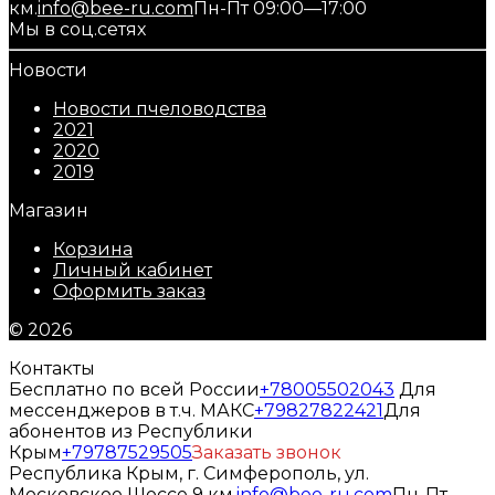
км.
info@bee-ru.com
Пн-Пт 09:00—17:00
Мы в соц.сетях
Новости
Новости пчеловодства
2021
2020
2019
Магазин
Корзина
Личный кабинет
Оформить заказ
© 2026
Контакты
Бесплатно по всей России
+78005502043
Для
мессенджеров в т.ч. МАКС
+79827822421
Для
абонентов из Республики
Крым
+79787529505
Заказать звонок
Республика Крым, г. Симферополь, ул.
Московское Шоссе 9 км.
info@bee-ru.com
Пн-Пт