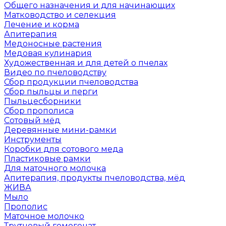
Общего назначения и для начинающих
Матководство и селекция
Лечение и корма
Апитерапия
Медоносные растения
Медовая кулинария
Художественная и для детей о пчелах
Видео по пчеловодству
Сбор продукции пчеловодства
Сбор пыльцы и перги
Пыльцесборники
Сбор прополиса
Сотовый мёд
Деревянные мини-рамки
Инструменты
Коробки для сотового меда
Пластиковые рамки
Для маточного молочка
Апитерапия, продукты пчеловодства, мёд
ЖИВА
Мыло
Прополис
Маточное молочко
Трутневый гомогенат