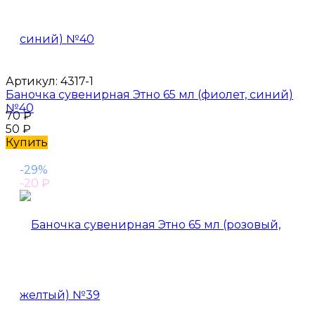
Артикул:
4317-1
Баночка сувенирная Этно 65 мл (фиолет, синий)
№40
70
₽
50
₽
Купить
-29%
-20
₽