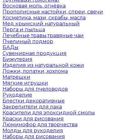
Восковая моль, огнёвка
Прополисные настойки, спреи, свечи
Косметика, мази, скрабы, масла
Мед крымский натуральный
Перга и пыльца
Лечебные травы,травяные чаи
Пчелиный подмор
БАДы
Сувенирная продукция
Бижутерия
Изделия из натуральной кожи
Ложки, лопатки, хохлома
Матрёшки
Мягкие игрушки
Наборы для пчеловодов
Рукоделие
Блестки декоративные
Закрепители для лака
Красители для эпоксидной смолы
Краски для рисования
Люминофор для творчества
Молды для рукоделия
Наборы для рисования