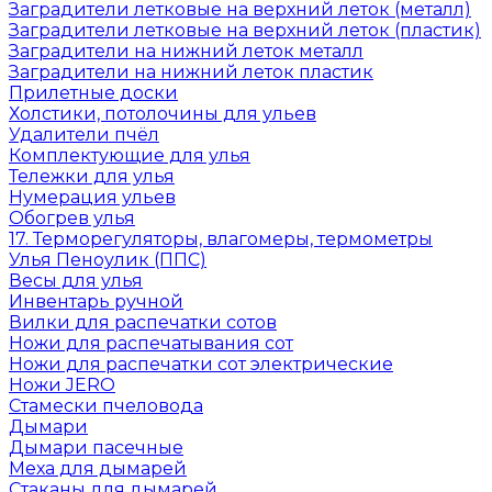
Заградители летковые на верхний леток (металл)
Заградители летковые на верхний леток (пластик)
Заградители на нижний леток металл
Заградители на нижний леток пластик
Прилетные доски
Холстики, потолочины для ульев
Удалители пчёл
Комплектующие для улья
Тележки для улья
Нумерация ульев
Обогрев улья
17. Терморегуляторы, влагомеры, термометры
Улья Пеноулик (ППС)
Весы для улья
Инвентарь ручной
Вилки для распечатки сотов
Ножи для распечатывания сот
Ножи для распечатки сот электрические
Ножи JERO
Стамески пчеловода
Дымари
Дымари пасечные
Меха для дымарей
Стаканы для дымарей