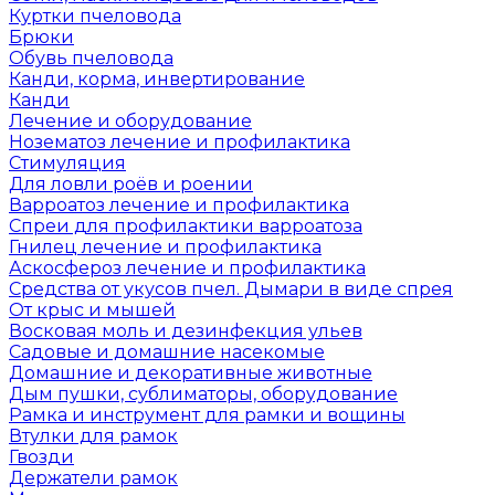
Куртки пчеловода
Брюки
Обувь пчеловода
Канди, корма, инвертирование
Канди
Лечение и оборудование
Нозематоз лечение и профилактика
Стимуляция
Для ловли роёв и роении
Варроатоз лечение и профилактика
Спреи для профилактики варроатоза
Гнилец лечение и профилактика
Аскосфероз лечение и профилактика
Средства от укусов пчел. Дымари в виде спрея
От крыс и мышей
Восковая моль и дезинфекция ульев
Садовые и домашние насекомые
Домашние и декоративные животные
Дым пушки, сублиматоры, оборудование
Рамка и инструмент для рамки и вощины
Втулки для рамок
Гвозди
Держатели рамок