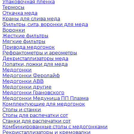
Упаковочная пленка
Термосы
Откачка меда
Краны для слива меда
Фильтры, сита, воронки для меда
Воронки
Жесткие фильтры
Мягкие фильтры
Привода медогонок
Рефрактометры и ареометры
Декристаллизаторы меда
Лопатки, ложки для меда
Медогонки
Медогонки Феролайф
Медогонки АВВ
Медогонки другие
Медогонки Грановского
Медогонки Медуница ПП Плазма
Комплектующие для медогонок
Столы и станки
Столы для распечатки сот
Станки для распечатки сот
Комбинированные столы с медогонками
Рекристаллизаторы и кремовалки