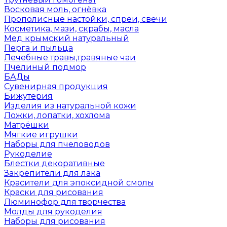
Восковая моль, огнёвка
Прополисные настойки, спреи, свечи
Косметика, мази, скрабы, масла
Мед крымский натуральный
Перга и пыльца
Лечебные травы,травяные чаи
Пчелиный подмор
БАДы
Сувенирная продукция
Бижутерия
Изделия из натуральной кожи
Ложки, лопатки, хохлома
Матрёшки
Мягкие игрушки
Наборы для пчеловодов
Рукоделие
Блестки декоративные
Закрепители для лака
Красители для эпоксидной смолы
Краски для рисования
Люминофор для творчества
Молды для рукоделия
Наборы для рисования