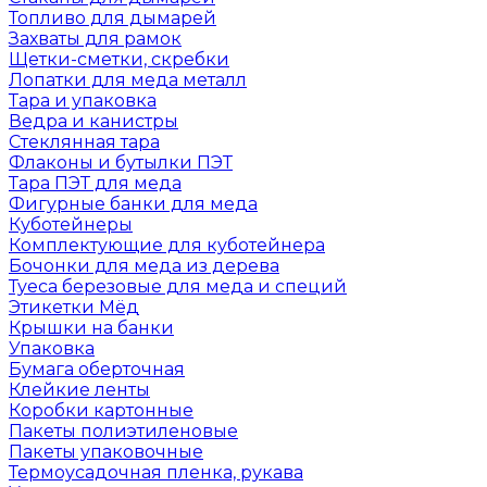
Топливо для дымарей
Захваты для рамок
Щетки-сметки, скребки
Лопатки для меда металл
Тара и упаковка
Ведра и канистры
Стеклянная тара
Флаконы и бутылки ПЭТ
Тара ПЭТ для меда
Фигурные банки для меда
Куботейнеры
Комплектующие для куботейнера
Бочонки для меда из дерева
Туеса березовые для меда и специй
Этикетки Мёд
Крышки на банки
Упаковка
Бумага оберточная
Клейкие ленты
Коробки картонные
Пакеты полиэтиленовые
Пакеты упаковочные
Термоусадочная пленка, рукава