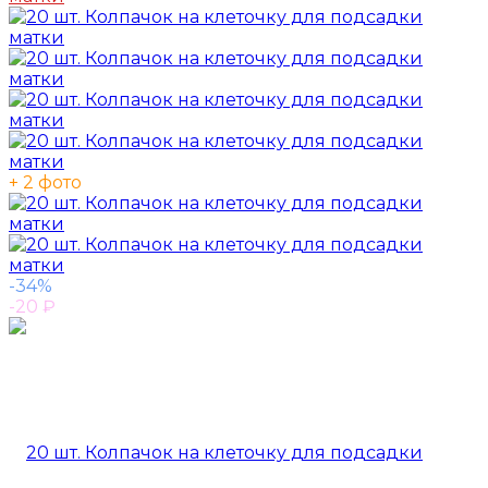
+ 2 фото
-34%
-20
₽