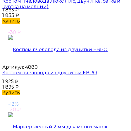
Костюм пчеловода Люкс (плс, двунитка, сетка и
куртка на молнии)
1 863
₽
1 833
₽
Купить
-30
₽
Артикул:
4880
Костюм пчеловода из двунитки ЕВРО
1 925
₽
1 895
₽
Купить
-12%
-20
₽