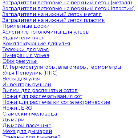
Заградители летковые на верхний леток (металл)
Заградители летковые на верхний леток (пластик)
Заградители на нижний леток металл
Заградители на нижний леток пластик
Прилетные доски
Холстики, потолочины для ульев
Удалители пчёл
Комплектующие для улья
Тележки для улья
Нумерация ульев
Обогрев улья
17. Терморегуляторы, влагомеры, термометры
Улья Пеноулик (ППС)
Весы для улья
Инвентарь ручной
Вилки для распечатки сотов
Ножи для распечатывания сот
Ножи для распечатки сот электрические
Ножи JERO
Стамески пчеловода
Дымари
Дымари пасечные
Меха для дымарей
Стаканы для дымарей