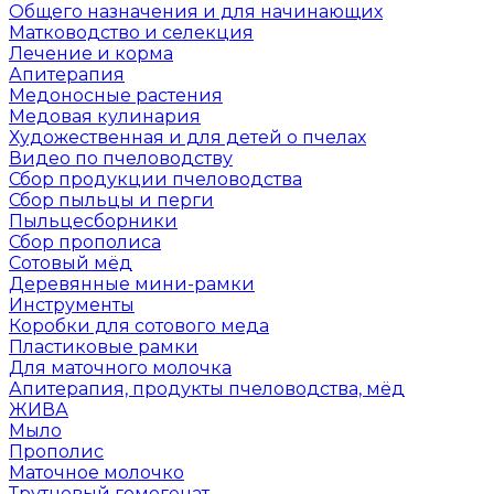
Общего назначения и для начинающих
Матководство и селекция
Лечение и корма
Апитерапия
Медоносные растения
Медовая кулинария
Художественная и для детей о пчелах
Видео по пчеловодству
Сбор продукции пчеловодства
Сбор пыльцы и перги
Пыльцесборники
Сбор прополиса
Сотовый мёд
Деревянные мини-рамки
Инструменты
Коробки для сотового меда
Пластиковые рамки
Для маточного молочка
Апитерапия, продукты пчеловодства, мёд
ЖИВА
Мыло
Прополис
Маточное молочко
Трутневый гомогенат