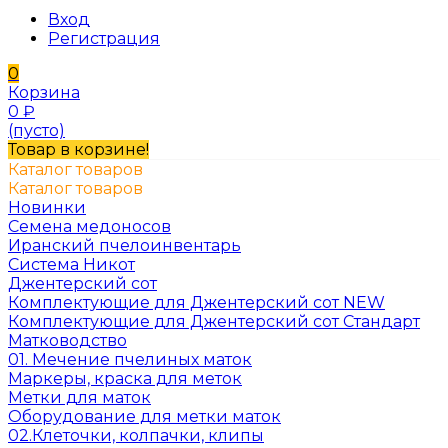
Вход
Регистрация
0
Корзина
0
₽
(пусто)
Товар в корзине!
Каталог товаров
Каталог товаров
Новинки
Семена медоносов
Иранский пчелоинвентарь
Система Никот
Джентерский сот
Комплектующие для Джентерский сот NEW
Комплектующие для Джентерский сот Стандарт
Матководство
01. Мечение пчелиных маток
Маркеры, краска для меток
Метки для маток
Оборудование для метки маток
02.Клеточки, колпачки, клипы