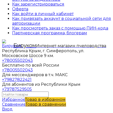
Как зарегистрироваться
Оферта
Как войти в личный кабинет
Как привязать аккаунт в социальной сети для
авторизации
Как просмотреть заказ с помощью ПИН-кода
Партнерская программа, блогерам
Бируком
Интернет-магазин пчеловодства
Республика Крым, г. Симферополь, ул.
Московское Шоссе 9 км.
+78005502043
Бесплатно по всей России
+78005502043
Для мессенджеров в т.ч. МАКС
+79827822421
Для абонентов из Республики Крым
+79787529505
Избранное
Товар в избранном
Сравнение
Товар в сравнении
Вход