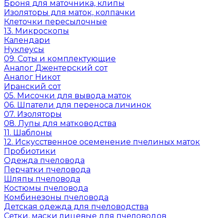
Броня для маточника, клипы
Изоляторы для маток, колпачки
Клеточки пересылочные
13. Микроскопы
Календари
Нуклеусы
09. Соты и комплектующие
Аналог Джентерский сот
Аналог Никот
Иранский сот
05. Мисочки для вывода маток
06. Шпатели для переноса личинок
07. Изоляторы
08. Лупы для матководства
11. Шаблоны
12. Искусственное осеменение пчелиных маток
Пробиотики
Одежда пчеловода
Перчатки пчеловода
Шляпы пчеловода
Костюмы пчеловода
Комбинезоны пчеловода
Детская одежда для пчеловодства
Сетки, маски лицевые для пчеловодов