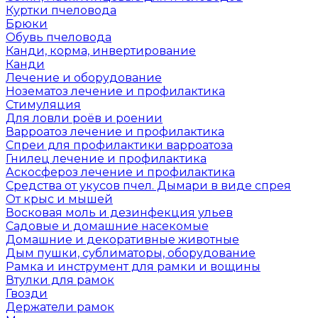
Куртки пчеловода
Брюки
Обувь пчеловода
Канди, корма, инвертирование
Канди
Лечение и оборудование
Нозематоз лечение и профилактика
Стимуляция
Для ловли роёв и роении
Варроатоз лечение и профилактика
Спреи для профилактики варроатоза
Гнилец лечение и профилактика
Аскосфероз лечение и профилактика
Средства от укусов пчел. Дымари в виде спрея
От крыс и мышей
Восковая моль и дезинфекция ульев
Садовые и домашние насекомые
Домашние и декоративные животные
Дым пушки, сублиматоры, оборудование
Рамка и инструмент для рамки и вощины
Втулки для рамок
Гвозди
Держатели рамок