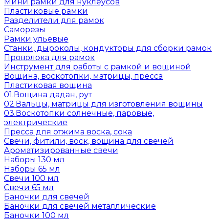
Мини рамки для нуклеусов
Пластиковые рамки
Разделители для рамок
Саморезы
Рамки ульевые
Станки, дыроколы, кондукторы для сборки рамок
Проволока для рамок
Инструмент для работы с рамкой и вощиной
Вощина, воскотопки, матрицы, пресса
Пластиковая вощина
01.Вощина дадан, рут
02.Вальцы, матрицы для изготовления вощины
03.Воскотопки солнечные, паровые,
электрические
Пресса для отжима воска, сока
Свечи, фитили, воск, вощина для свечей
Ароматизированные свечи
Наборы 130 мл
Наборы 65 мл
Свечи 100 мл
Свечи 65 мл
Баночки для свечей
Баночки для свечей металлические
Баночки 100 мл