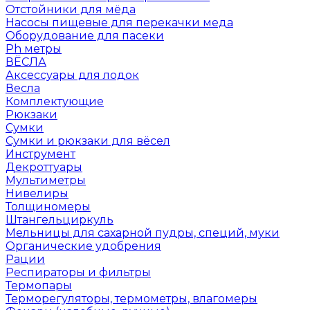
Отстойники для мёда
Насосы пищевые для перекачки меда
Оборудование для пасеки
Ph метры
ВЁСЛА
Аксессуары для лодок
Весла
Комплектующие
Рюкзаки
Сумки
Сумки и рюкзаки для вёсел
Инструмент
Декроттуары
Мультиметры
Нивелиры
Толщиномеры
Штангельциркуль
Мельницы для сахарной пудры, специй, муки
Органические удобрения
Рации
Респираторы и фильтры
Термопары
Терморегуляторы, термометры, влагомеры