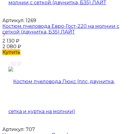
Артикул:
1269
Костюм пчеловода Евро-Гост-220 на молнии с
сеткой (двунитка, Б35) ЛАЙТ
7
2 130
₽
2 080
₽
Купить
-30
₽
Артикул:
707