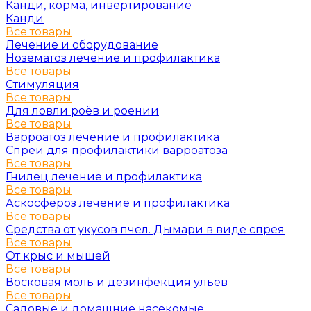
Канди, корма, инвертирование
Канди
Все товары
Лечение и оборудование
Нозематоз лечение и профилактика
Все товары
Стимуляция
Все товары
Для ловли роёв и роении
Все товары
Варроатоз лечение и профилактика
Спреи для профилактики варроатоза
Все товары
Гнилец лечение и профилактика
Все товары
Аскосфероз лечение и профилактика
Все товары
Средства от укусов пчел. Дымари в виде спрея
Все товары
От крыс и мышей
Все товары
Восковая моль и дезинфекция ульев
Все товары
Садовые и домашние насекомые