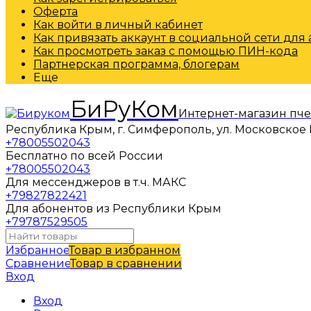
Оферта
Как войти в личный кабинет
Как привязать аккаунт в социальной сети для
Как просмотреть заказ с помощью ПИН-кода
Партнерская программа, блогерам
Еще
БиРуКом
Интернет-магазин пч
Республика Крым, г. Симферополь, ул. Московское 
+78005502043
Бесплатно по всей России
+78005502043
Для мессенджеров в т.ч. МАКС
+79827822421
Для абонентов из Республики Крым
+79787529505
Избранное
Товар в избранном
Сравнение
Товар в сравнении
Вход
Вход