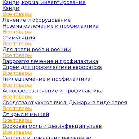
Канди, корма, инвертирование
Канди
Все товары
Лечение и оборудование
Нозематоз лечение и профилактика
Все товары
Стимуляция
Все товары
Для ловли роёв и роении
Все товары
Варроатоз лечение и профилактика
Спреи для профилактики варроатоза
Все товары
Гнилец лечение и профилактика
Все товары
Аскосфероз лечение и профилактика
Все товары
Средства от укусов пчел. Дымари в виде спрея
Все товары
От крыс и мышей
Все товары
Восковая моль и дезинфекция ульев
Все товары
Садовые и домашние насекомые