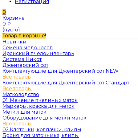
Регистрация
0
Корзина
0
₽
(пусто)
Товар в корзине!
Новинки
Семена медоносов
Иранский пчелоинвентарь
Система Никот
Джентерский сот
Комплектующие для Джентерский сот NEW
Все товары
Комплектующие для Джентерский сот Стандарт
Все товары
Матководство
01. Мечение пчелиных маток
Маркеры, краска для меток
Метки для маток
Оборудование для метки маток
Все товары
02.Клеточки, колпачки, клипы
Броня для маточника, клипы