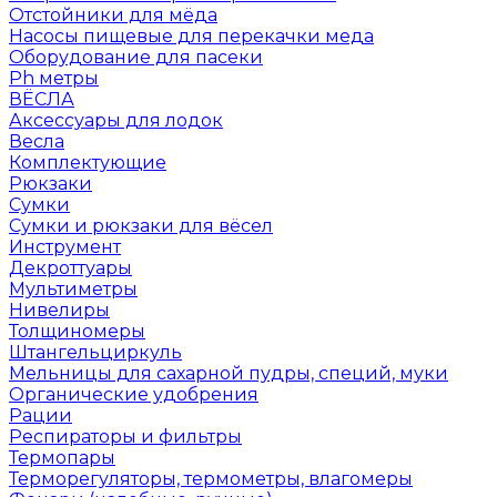
Отстойники для мёда
Насосы пищевые для перекачки меда
Оборудование для пасеки
Ph метры
ВЁСЛА
Аксессуары для лодок
Весла
Комплектующие
Рюкзаки
Сумки
Сумки и рюкзаки для вёсел
Инструмент
Декроттуары
Мультиметры
Нивелиры
Толщиномеры
Штангельциркуль
Мельницы для сахарной пудры, специй, муки
Органические удобрения
Рации
Респираторы и фильтры
Термопары
Терморегуляторы, термометры, влагомеры