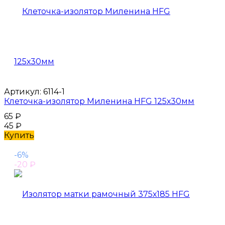
Артикул:
6114-1
Клеточка-изолятор Миленина HFG 125х30мм
65
₽
45
₽
Купить
-6%
-20
₽