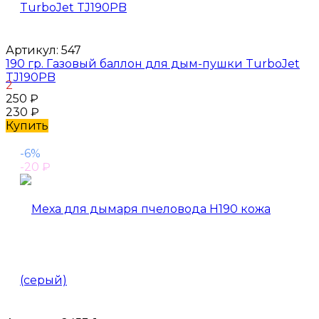
Артикул:
547
190 гр. Газовый баллон для дым-пушки TurboJet
TJ190PB
2
250
₽
230
₽
Купить
-6%
-20
₽