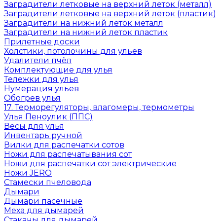
Заградители летковые на верхний леток (металл)
Заградители летковые на верхний леток (пластик)
Заградители на нижний леток металл
Заградители на нижний леток пластик
Прилетные доски
Холстики, потолочины для ульев
Удалители пчёл
Комплектующие для улья
Тележки для улья
Нумерация ульев
Обогрев улья
17. Терморегуляторы, влагомеры, термометры
Улья Пеноулик (ППС)
Весы для улья
Инвентарь ручной
Вилки для распечатки сотов
Ножи для распечатывания сот
Ножи для распечатки сот электрические
Ножи JERO
Стамески пчеловода
Дымари
Дымари пасечные
Меха для дымарей
Стаканы для дымарей