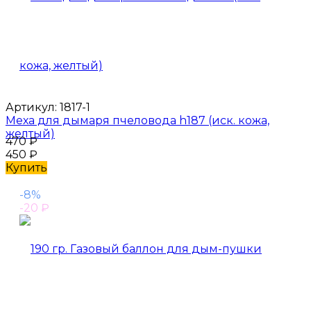
Артикул:
1817-1
Меха для дымаря пчеловода h187 (иск. кожа,
желтый)
470
₽
450
₽
Купить
-8%
-20
₽