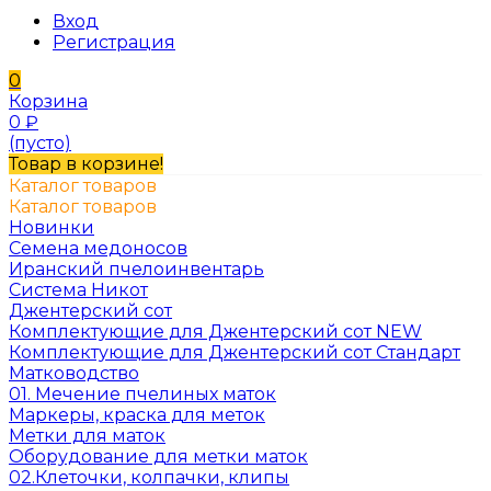
Вход
Регистрация
0
Корзина
0
₽
(пусто)
Товар в корзине!
Каталог товаров
Каталог товаров
Новинки
Семена медоносов
Иранский пчелоинвентарь
Система Никот
Джентерский сот
Комплектующие для Джентерский сот NEW
Комплектующие для Джентерский сот Стандарт
Матководство
01. Мечение пчелиных маток
Маркеры, краска для меток
Метки для маток
Оборудование для метки маток
02.Клеточки, колпачки, клипы