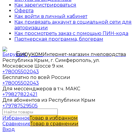
Как зарегистрироваться
Оферта
Как войти в личный кабинет
Как привязать аккаунт в социальной сети для
авторизации
Как просмотреть заказ с помощью ПИН-кода
Партнерская программа, блогерам
Бируком
Интернет-магазин пчеловодства
Республика Крым, г. Симферополь, ул.
Московское Шоссе 9 км.
+78005502043
Бесплатно по всей России
+78005502043
Для мессенджеров в т.ч. МАКС
+79827822421
Для абонентов из Республики Крым
+79787529505
Избранное
Товар в избранном
Сравнение
Товар в сравнении
Вход