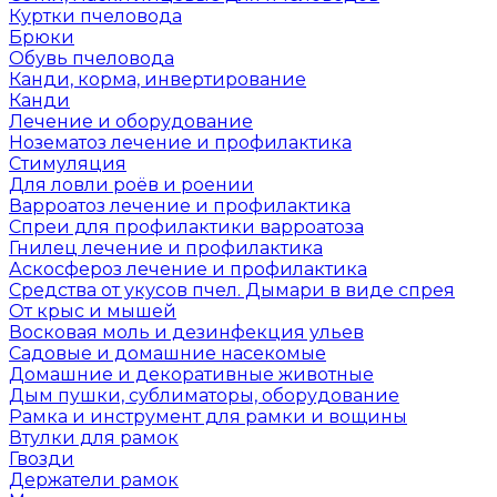
Куртки пчеловода
Брюки
Обувь пчеловода
Канди, корма, инвертирование
Канди
Лечение и оборудование
Нозематоз лечение и профилактика
Стимуляция
Для ловли роёв и роении
Варроатоз лечение и профилактика
Спреи для профилактики варроатоза
Гнилец лечение и профилактика
Аскосфероз лечение и профилактика
Средства от укусов пчел. Дымари в виде спрея
От крыс и мышей
Восковая моль и дезинфекция ульев
Садовые и домашние насекомые
Домашние и декоративные животные
Дым пушки, сублиматоры, оборудование
Рамка и инструмент для рамки и вощины
Втулки для рамок
Гвозди
Держатели рамок