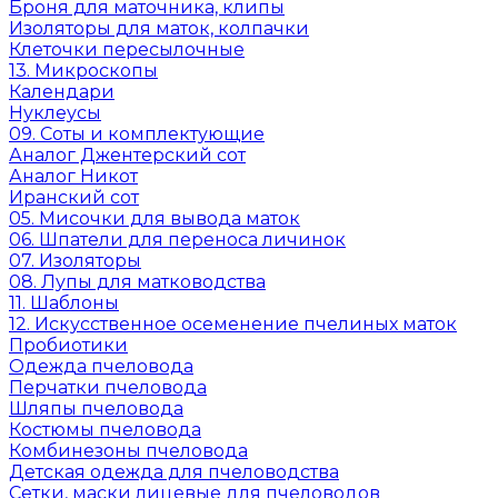
Броня для маточника, клипы
Изоляторы для маток, колпачки
Клеточки пересылочные
13. Микроскопы
Календари
Нуклеусы
09. Соты и комплектующие
Аналог Джентерский сот
Аналог Никот
Иранский сот
05. Мисочки для вывода маток
06. Шпатели для переноса личинок
07. Изоляторы
08. Лупы для матководства
11. Шаблоны
12. Искусственное осеменение пчелиных маток
Пробиотики
Одежда пчеловода
Перчатки пчеловода
Шляпы пчеловода
Костюмы пчеловода
Комбинезоны пчеловода
Детская одежда для пчеловодства
Сетки, маски лицевые для пчеловодов