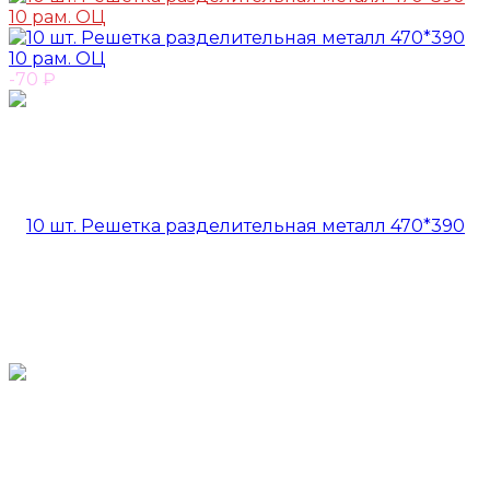
-70
₽