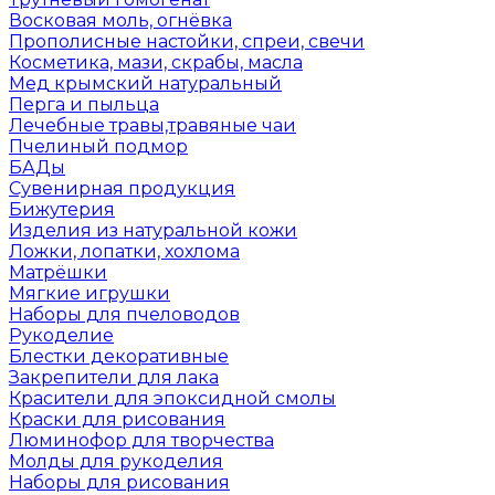
Восковая моль, огнёвка
Прополисные настойки, спреи, свечи
Косметика, мази, скрабы, масла
Мед крымский натуральный
Перга и пыльца
Лечебные травы,травяные чаи
Пчелиный подмор
БАДы
Сувенирная продукция
Бижутерия
Изделия из натуральной кожи
Ложки, лопатки, хохлома
Матрёшки
Мягкие игрушки
Наборы для пчеловодов
Рукоделие
Блестки декоративные
Закрепители для лака
Красители для эпоксидной смолы
Краски для рисования
Люминофор для творчества
Молды для рукоделия
Наборы для рисования