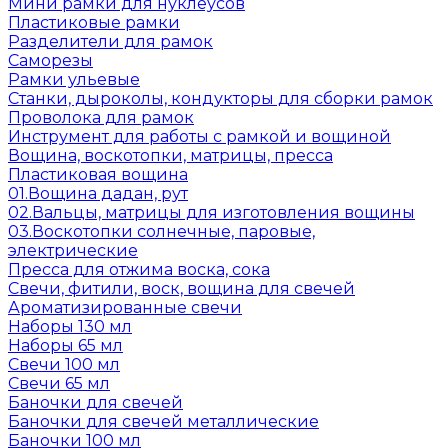
Мини рамки для нуклеусов
Пластиковые рамки
Разделители для рамок
Саморезы
Рамки ульевые
Станки, дыроколы, кондукторы для сборки рамок
Проволока для рамок
Инструмент для работы с рамкой и вощиной
Вощина, воскотопки, матрицы, пресса
Пластиковая вощина
01.Вощина дадан, рут
02.Вальцы, матрицы для изготовления вощины
03.Воскотопки солнечные, паровые,
электрические
Пресса для отжима воска, сока
Свечи, фитили, воск, вощина для свечей
Ароматизированные свечи
Наборы 130 мл
Наборы 65 мл
Свечи 100 мл
Свечи 65 мл
Баночки для свечей
Баночки для свечей металлические
Баночки 100 мл