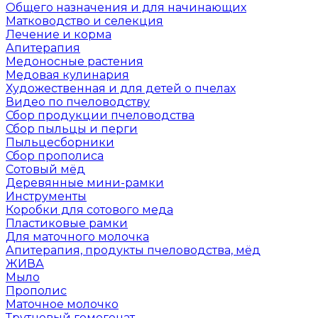
Общего назначения и для начинающих
Матководство и селекция
Лечение и корма
Апитерапия
Медоносные растения
Медовая кулинария
Художественная и для детей о пчелах
Видео по пчеловодству
Сбор продукции пчеловодства
Сбор пыльцы и перги
Пыльцесборники
Сбор прополиса
Сотовый мёд
Деревянные мини-рамки
Инструменты
Коробки для сотового меда
Пластиковые рамки
Для маточного молочка
Апитерапия, продукты пчеловодства, мёд
ЖИВА
Мыло
Прополис
Маточное молочко
Трутневый гомогенат