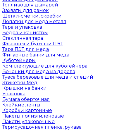
Топливо для дымарей
Захваты для рамок
Щетки-сметки, скребки
Лопатки для меда металл
Тара и упаковка
Ведра и канистры
Стеклянная тара
Флаконы и бутылки ПЭТ
Тара ПЭТ для меда
Фигурные банки для меда
Куботейнеры
Комплектующие для куботейнера
Бочонки для меда из дерева
Туеса березовые для меда и специй
Этикетки Мёд
Крышки на банки
Упаковка
Бумага оберточная
Клейкие ленты
Коробки картонные
Пакеты полиэтиленовые
Пакеты упаковочные
Термоусадочная пленка, рукава