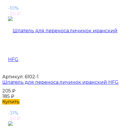
-10%
-20
₽
Артикул:
6102-1
Шпатель для переноса личинок иранский HFG
205
₽
185
₽
Купить
-31%
-20
₽