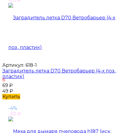
-20
₽
Артикул:
618-1
Заградитель летка D70 Ветробарьер (4-х поз.,
пластик)
6
69
₽
49
₽
Купить
-4%
-20
₽