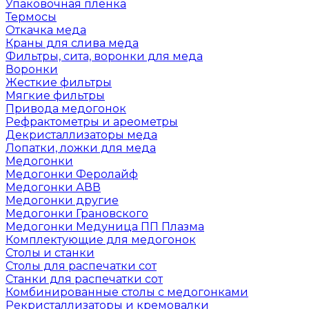
Упаковочная пленка
Термосы
Откачка меда
Краны для слива меда
Фильтры, сита, воронки для меда
Воронки
Жесткие фильтры
Мягкие фильтры
Привода медогонок
Рефрактометры и ареометры
Декристаллизаторы меда
Лопатки, ложки для меда
Медогонки
Медогонки Феролайф
Медогонки АВВ
Медогонки другие
Медогонки Грановского
Медогонки Медуница ПП Плазма
Комплектующие для медогонок
Столы и станки
Столы для распечатки сот
Станки для распечатки сот
Комбинированные столы с медогонками
Рекристаллизаторы и кремовалки