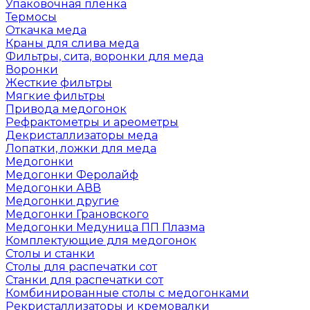
Упаковочная пленка
Термосы
Откачка меда
Краны для слива меда
Фильтры, сита, воронки для меда
Воронки
Жесткие фильтры
Мягкие фильтры
Привода медогонок
Рефрактометры и ареометры
Декристаллизаторы меда
Лопатки, ложки для меда
Медогонки
Медогонки Феролайф
Медогонки АВВ
Медогонки другие
Медогонки Грановского
Медогонки Медуница ПП Плазма
Комплектующие для медогонок
Столы и станки
Столы для распечатки сот
Станки для распечатки сот
Комбинированные столы с медогонками
Рекристаллизаторы и кремовалки