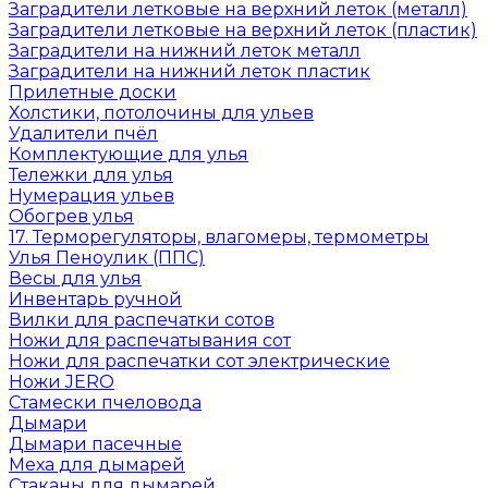
Заградители летковые на верхний леток (металл)
Заградители летковые на верхний леток (пластик)
Заградители на нижний леток металл
Заградители на нижний леток пластик
Прилетные доски
Холстики, потолочины для ульев
Удалители пчёл
Комплектующие для улья
Тележки для улья
Нумерация ульев
Обогрев улья
17. Терморегуляторы, влагомеры, термометры
Улья Пеноулик (ППС)
Весы для улья
Инвентарь ручной
Вилки для распечатки сотов
Ножи для распечатывания сот
Ножи для распечатки сот электрические
Ножи JERO
Стамески пчеловода
Дымари
Дымари пасечные
Меха для дымарей
Стаканы для дымарей