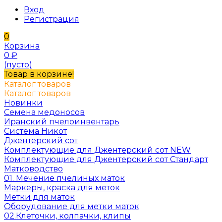
Вход
Регистрация
0
Корзина
0
₽
(пусто)
Товар в корзине!
Каталог товаров
Каталог товаров
Новинки
Семена медоносов
Иранский пчелоинвентарь
Система Никот
Джентерский сот
Комплектующие для Джентерский сот NEW
Комплектующие для Джентерский сот Стандарт
Матководство
01. Мечение пчелиных маток
Маркеры, краска для меток
Метки для маток
Оборудование для метки маток
02.Клеточки, колпачки, клипы