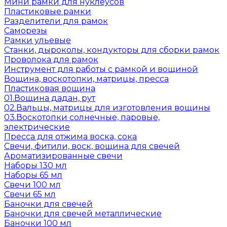
Мини рамки для нуклеусов
Пластиковые рамки
Разделители для рамок
Саморезы
Рамки ульевые
Станки, дыроколы, кондукторы для сборки рамок
Проволока для рамок
Инструмент для работы с рамкой и вощиной
Вощина, воскотопки, матрицы, пресса
Пластиковая вощина
01.Вощина дадан, рут
02.Вальцы, матрицы для изготовления вощины
03.Воскотопки солнечные, паровые,
электрические
Пресса для отжима воска, сока
Свечи, фитили, воск, вощина для свечей
Ароматизированные свечи
Наборы 130 мл
Наборы 65 мл
Свечи 100 мл
Свечи 65 мл
Баночки для свечей
Баночки для свечей металлические
Баночки 100 мл