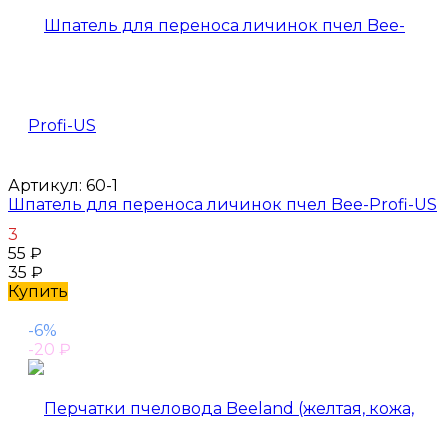
Артикул:
60-1
Шпатель для переноса личинок пчел Bee-Profi-US
3
55
₽
35
₽
Купить
-6%
-20
₽