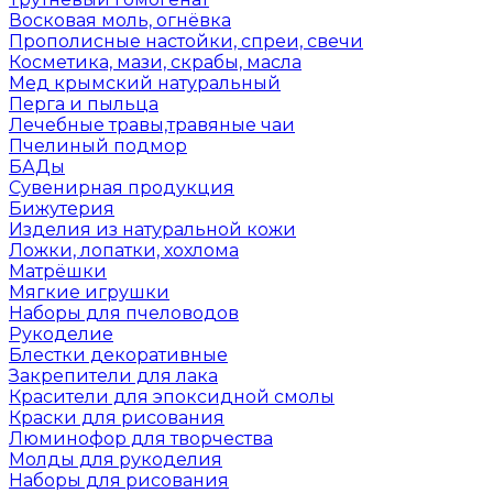
Восковая моль, огнёвка
Прополисные настойки, спреи, свечи
Косметика, мази, скрабы, масла
Мед крымский натуральный
Перга и пыльца
Лечебные травы,травяные чаи
Пчелиный подмор
БАДы
Сувенирная продукция
Бижутерия
Изделия из натуральной кожи
Ложки, лопатки, хохлома
Матрёшки
Мягкие игрушки
Наборы для пчеловодов
Рукоделие
Блестки декоративные
Закрепители для лака
Красители для эпоксидной смолы
Краски для рисования
Люминофор для творчества
Молды для рукоделия
Наборы для рисования