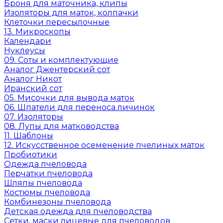
Броня для маточника, клипы
Изоляторы для маток, колпачки
Клеточки пересылочные
13. Микроскопы
Календари
Нуклеусы
09. Соты и комплектующие
Аналог Джентерский сот
Аналог Никот
Иранский сот
05. Мисочки для вывода маток
06. Шпатели для переноса личинок
07. Изоляторы
08. Лупы для матководства
11. Шаблоны
12. Искусственное осеменение пчелиных маток
Пробиотики
Одежда пчеловода
Перчатки пчеловода
Шляпы пчеловода
Костюмы пчеловода
Комбинезоны пчеловода
Детская одежда для пчеловодства
Сетки, маски лицевые для пчеловодов