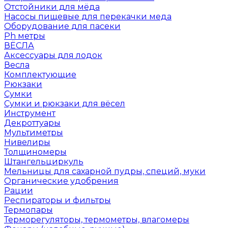
Отстойники для мёда
Насосы пищевые для перекачки меда
Оборудование для пасеки
Ph метры
ВЁСЛА
Аксессуары для лодок
Весла
Комплектующие
Рюкзаки
Сумки
Сумки и рюкзаки для вёсел
Инструмент
Декроттуары
Мультиметры
Нивелиры
Толщиномеры
Штангельциркуль
Мельницы для сахарной пудры, специй, муки
Органические удобрения
Рации
Респираторы и фильтры
Термопары
Терморегуляторы, термометры, влагомеры