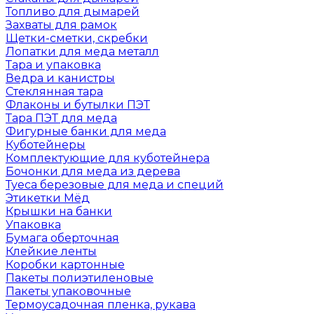
Топливо для дымарей
Захваты для рамок
Щетки-сметки, скребки
Лопатки для меда металл
Тара и упаковка
Ведра и канистры
Стеклянная тара
Флаконы и бутылки ПЭТ
Тара ПЭТ для меда
Фигурные банки для меда
Куботейнеры
Комплектующие для куботейнера
Бочонки для меда из дерева
Туеса березовые для меда и специй
Этикетки Мёд
Крышки на банки
Упаковка
Бумага оберточная
Клейкие ленты
Коробки картонные
Пакеты полиэтиленовые
Пакеты упаковочные
Термоусадочная пленка, рукава