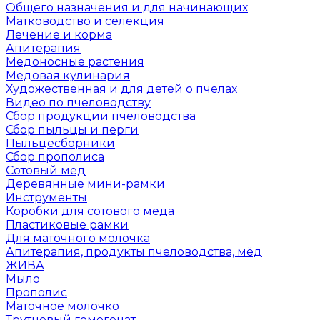
Общего назначения и для начинающих
Матководство и селекция
Лечение и корма
Апитерапия
Медоносные растения
Медовая кулинария
Художественная и для детей о пчелах
Видео по пчеловодству
Сбор продукции пчеловодства
Сбор пыльцы и перги
Пыльцесборники
Сбор прополиса
Сотовый мёд
Деревянные мини-рамки
Инструменты
Коробки для сотового меда
Пластиковые рамки
Для маточного молочка
Апитерапия, продукты пчеловодства, мёд
ЖИВА
Мыло
Прополис
Маточное молочко
Трутневый гомогенат