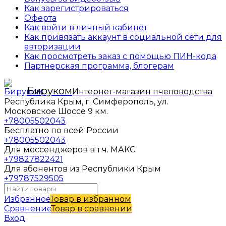
Как зарегистрироваться
Оферта
Как войти в личный кабинет
Как привязать аккаунт в социальной сети для
авторизации
Как просмотреть заказ с помощью ПИН-кода
Партнерская программа, блогерам
Бируком
Интернет-магазин пчеловодства
Республика Крым, г. Симферополь, ул.
Московское Шоссе 9 км.
+78005502043
Бесплатно по всей России
+78005502043
Для мессенджеров в т.ч. МАКС
+79827822421
Для абонентов из Республики Крым
+79787529505
Избранное
Товар в избранном
Сравнение
Товар в сравнении
Вход