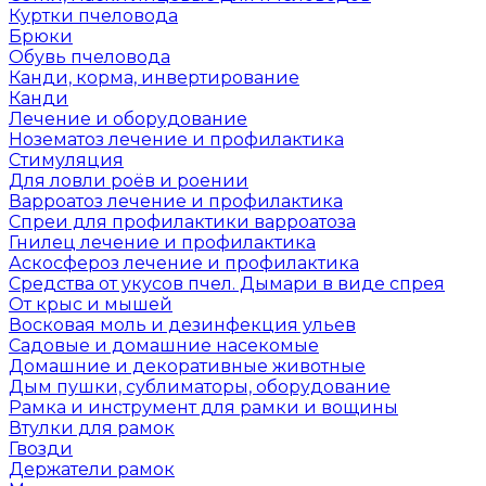
Куртки пчеловода
Брюки
Обувь пчеловода
Канди, корма, инвертирование
Канди
Лечение и оборудование
Нозематоз лечение и профилактика
Стимуляция
Для ловли роёв и роении
Варроатоз лечение и профилактика
Спреи для профилактики варроатоза
Гнилец лечение и профилактика
Аскосфероз лечение и профилактика
Средства от укусов пчел. Дымари в виде спрея
От крыс и мышей
Восковая моль и дезинфекция ульев
Садовые и домашние насекомые
Домашние и декоративные животные
Дым пушки, сублиматоры, оборудование
Рамка и инструмент для рамки и вощины
Втулки для рамок
Гвозди
Держатели рамок