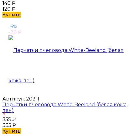
140
₽
120
₽
Купить
-6%
-20
₽
Артикул:
203-1
Перчатки пчеловода White-Beeland (белая кожа,
лен)
9
355
₽
335
₽
Купить