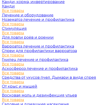
Канди, корма, инвертирование
Канди
Все товары
Лечение и оборудование
Нозематоз лечение и профилактика
Все товары
Стимуляция
Все товары
Для ловли роёв и роении
Все товары
Варроатоз лечение и профилактика
Спреи для профилактики варроатоза
Все товары
Гнилец лечение и профилактика
Все товары
Аскосфероз лечение и профилактика
Все товары
Средства от укусов пчел. Дымари в виде спрея
Все товары
От крыс и мышей
Все товары
Восковая моль и дезинфекция ульев
Все товары
Садовые и домашние насекомые