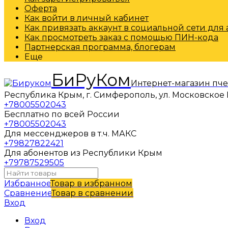
Оферта
Как войти в личный кабинет
Как привязать аккаунт в социальной сети для
Как просмотреть заказ с помощью ПИН-кода
Партнерская программа, блогерам
Еще
БиРуКом
Интернет-магазин пч
Республика Крым, г. Симферополь, ул. Московское 
+78005502043
Бесплатно по всей России
+78005502043
Для мессенджеров в т.ч. МАКС
+79827822421
Для абонентов из Республики Крым
+79787529505
Избранное
Товар в избранном
Сравнение
Товар в сравнении
Вход
Вход