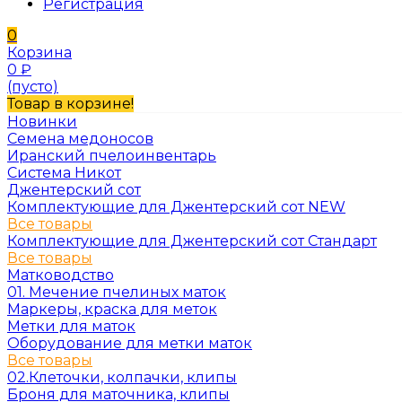
Регистрация
0
Корзина
0
₽
(пусто)
Товар в корзине!
Новинки
Семена медоносов
Иранский пчелоинвентарь
Система Никот
Джентерский сот
Комплектующие для Джентерский сот NEW
Все товары
Комплектующие для Джентерский сот Стандарт
Все товары
Матководство
01. Мечение пчелиных маток
Маркеры, краска для меток
Метки для маток
Оборудование для метки маток
Все товары
02.Клеточки, колпачки, клипы
Броня для маточника, клипы