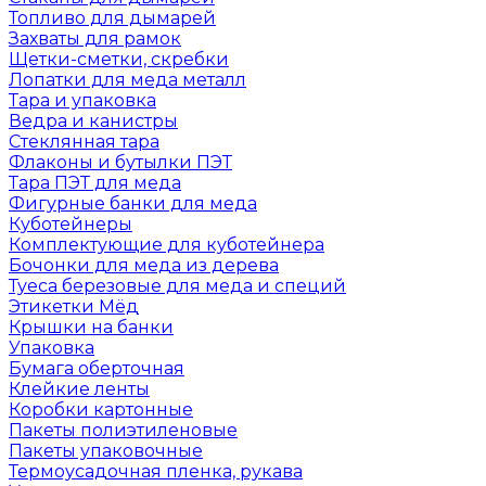
Топливо для дымарей
Захваты для рамок
Щетки-сметки, скребки
Лопатки для меда металл
Тара и упаковка
Ведра и канистры
Стеклянная тара
Флаконы и бутылки ПЭТ
Тара ПЭТ для меда
Фигурные банки для меда
Куботейнеры
Комплектующие для куботейнера
Бочонки для меда из дерева
Туеса березовые для меда и специй
Этикетки Мёд
Крышки на банки
Упаковка
Бумага оберточная
Клейкие ленты
Коробки картонные
Пакеты полиэтиленовые
Пакеты упаковочные
Термоусадочная пленка, рукава