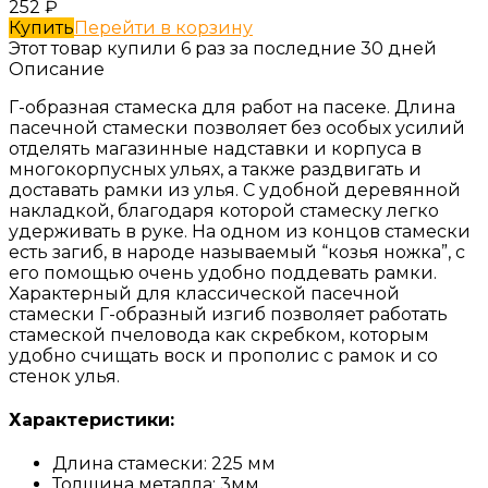
252
₽
Купить
Перейти в корзину
Этот товар купили 6 раз за последние 30 дней
Описание
Г-образная стамеска для работ на пасеке. Длина
пасечной стамески позволяет без особых усилий
отделять магазинные надставки и корпуса в
многокорпусных ульях, а также раздвигать и
доставать рамки из улья. С удобной деревянной
накладкой, благодаря которой стамеску легко
удерживать в руке. На одном из концов стамески
есть загиб, в народе называемый “козья ножка”, с
его помощью очень удобно поддевать рамки.
Характерный для классической пасечной
стамески Г-образный изгиб позволяет работать
стамеской пчеловода как скребком, которым
удобно счищать воск и прополис с рамок и со
стенок улья.
Характеристики:
Длина стамески: 225 мм
Толщина металла: 3мм