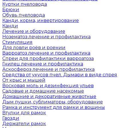
Куртки пчеловода
Брюки
Обувь пчеловода
Канди, корма, инвертирование
Канди
Лечение и оборудование
Нозематоз лечение и профилактика
Стимуляция
Для ловли роёв и роении
Варроатоз лечение и профилактика
Спреи для профилактики варроатоза
Гнилец лечение и профилактика
Аскосфероз лечение и профилактика
Средства от укусов пчел. Дымари в виде спрея
От крыс и мышей
Восковая моль и дезинфекция ульев
Садовые и домашние насекомые
Домашние и декоративные животные
Дым пушки, сублиматоры, оборудование
Рамка и инструмент для рамки и вощины
Втулки для рамок
Гвозди
Держатели рамок