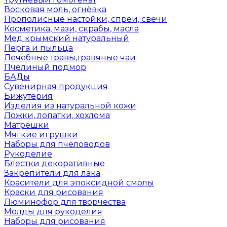
Восковая моль, огнёвка
Прополисные настойки, спреи, свечи
Косметика, мази, скрабы, масла
Мед крымский натуральный
Перга и пыльца
Лечебные травы,травяные чаи
Пчелиный подмор
БАДы
Сувенирная продукция
Бижутерия
Изделия из натуральной кожи
Ложки, лопатки, хохлома
Матрёшки
Мягкие игрушки
Наборы для пчеловодов
Рукоделие
Блестки декоративные
Закрепители для лака
Красители для эпоксидной смолы
Краски для рисования
Люминофор для творчества
Молды для рукоделия
Наборы для рисования