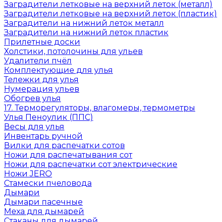
Заградители летковые на верхний леток (металл)
Заградители летковые на верхний леток (пластик)
Заградители на нижний леток металл
Заградители на нижний леток пластик
Прилетные доски
Холстики, потолочины для ульев
Удалители пчёл
Комплектующие для улья
Тележки для улья
Нумерация ульев
Обогрев улья
17. Терморегуляторы, влагомеры, термометры
Улья Пеноулик (ППС)
Весы для улья
Инвентарь ручной
Вилки для распечатки сотов
Ножи для распечатывания сот
Ножи для распечатки сот электрические
Ножи JERO
Стамески пчеловода
Дымари
Дымари пасечные
Меха для дымарей
Стаканы для дымарей