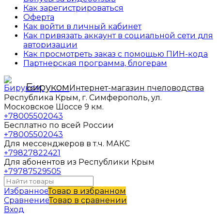
Как зарегистрироваться
Оферта
Как войти в личный кабинет
Как привязать аккаунт в социальной сети для
авторизации
Как просмотреть заказ с помощью ПИН-кода
Партнерская программа, блогерам
Бируком
Интернет-магазин пчеловодства
Республика Крым, г. Симферополь, ул.
Московское Шоссе 9 км.
+78005502043
Бесплатно по всей России
+78005502043
Для мессенджеров в т.ч. МАКС
+79827822421
Для абонентов из Республики Крым
+79787529505
Избранное
Товар в избранном
Сравнение
Товар в сравнении
Вход