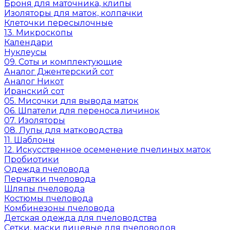
Броня для маточника, клипы
Изоляторы для маток, колпачки
Клеточки пересылочные
13. Микроскопы
Календари
Нуклеусы
09. Соты и комплектующие
Аналог Джентерский сот
Аналог Никот
Иранский сот
05. Мисочки для вывода маток
06. Шпатели для переноса личинок
07. Изоляторы
08. Лупы для матководства
11. Шаблоны
12. Искусственное осеменение пчелиных маток
Пробиотики
Одежда пчеловода
Перчатки пчеловода
Шляпы пчеловода
Костюмы пчеловода
Комбинезоны пчеловода
Детская одежда для пчеловодства
Сетки, маски лицевые для пчеловодов