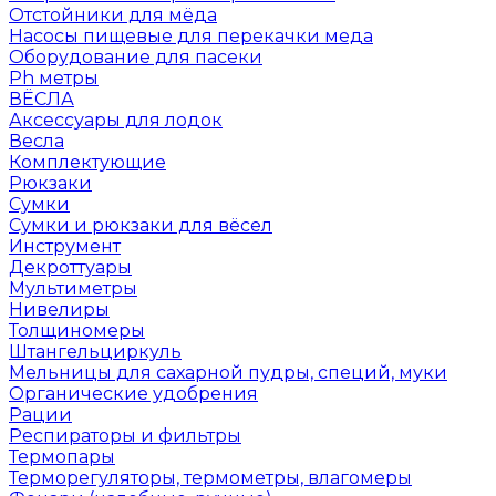
Отстойники для мёда
Насосы пищевые для перекачки меда
Оборудование для пасеки
Ph метры
ВЁСЛА
Аксессуары для лодок
Весла
Комплектующие
Рюкзаки
Сумки
Сумки и рюкзаки для вёсел
Инструмент
Декроттуары
Мультиметры
Нивелиры
Толщиномеры
Штангельциркуль
Мельницы для сахарной пудры, специй, муки
Органические удобрения
Рации
Респираторы и фильтры
Термопары
Терморегуляторы, термометры, влагомеры