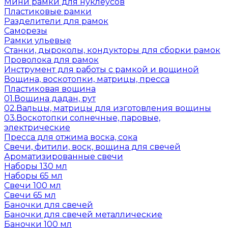
Мини рамки для нуклеусов
Пластиковые рамки
Разделители для рамок
Саморезы
Рамки ульевые
Станки, дыроколы, кондукторы для сборки рамок
Проволока для рамок
Инструмент для работы с рамкой и вощиной
Вощина, воскотопки, матрицы, пресса
Пластиковая вощина
01.Вощина дадан, рут
02.Вальцы, матрицы для изготовления вощины
03.Воскотопки солнечные, паровые,
электрические
Пресса для отжима воска, сока
Свечи, фитили, воск, вощина для свечей
Ароматизированные свечи
Наборы 130 мл
Наборы 65 мл
Свечи 100 мл
Свечи 65 мл
Баночки для свечей
Баночки для свечей металлические
Баночки 100 мл