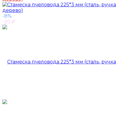
-8%
-20
₽