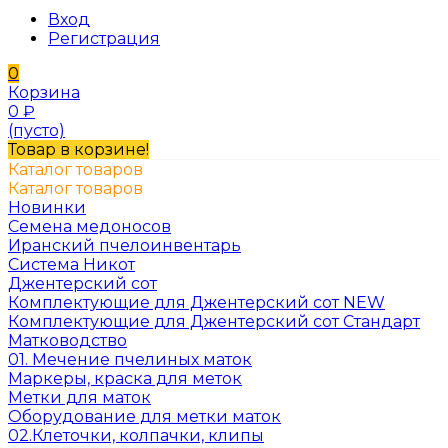
Вход
Регистрация
0
Корзина
0
₽
(пусто)
Товар в корзине!
Каталог товаров
Каталог товаров
Новинки
Семена медоносов
Иранский пчелоинвентарь
Система Никот
Джентерский сот
Комплектующие для Джентерский сот NEW
Комплектующие для Джентерский сот Стандарт
Матководство
01. Мечение пчелиных маток
Маркеры, краска для меток
Метки для маток
Оборудование для метки маток
02.Клеточки, колпачки, клипы