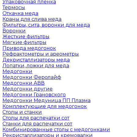
Упаковочная пленка
Термосы
Откачка меда
Краны для слива меда
Фильтры, сита, воронки для меда
Воронки
Жесткие фильтры
Мягкие фильтры
Привода медогонок
Рефрактометры и ареометры
Декристаллизаторы меда
Лопатки, ложки для меда
Медогонки
Медогонки Феролайф
Медогонки АВВ
Медогонки другие
Медогонки Грановского
Медогонки Медуница ПП Плазма
Комплектующие для медогонок
Столы и станки
Столы для распечатки сот
Станки для распечатки сот
Комбинированные столы с медогонками
Рекристаллизаторы и кремовалки