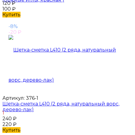
120
₽
100
₽
Купить
-8%
-20
₽
Артикул:
376-1
Щетка-сметка L410 (2 ряда, натуральный ворс,
дерево-лак)
1
240
₽
220
₽
Купить