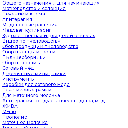
Общего назначения и для начинающих
Матководство и селекция
Лечение и корма
Апитерапия
Медоносные растения
Медовая кулинария
Художественная и для детей о пчелах
Видео по пчеловодству
Сбор продукции пчеловодства
Сбор пыльцы и перги
Пыльцесборники
Сбор прополиса
Сотовый мёд
Деревянные мини-рамки
Инструменты
Коробки для сотового меда
Пластиковые рамки
Для маточного молочка
Апитерапия, продукты пчеловодства, мёд
ЖИВА
Мыло
Прополис
Маточное молочко
Трутневый гомогенат