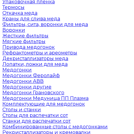
Упаковочная пленка
Термосы
Откачка меда
Краны для слива меда
Фильтры, сита, воронки для меда
Воронки
Жесткие фильтры
Мягкие фильтры
Привода медогонок
Рефрактометры и ареометры
Декристаллизаторы меда
Лопатки, ложки для меда
Медогонки
Медогонки Феролайф
Медогонки АВВ
Медогонки другие
Медогонки Грановского
Медогонки Медуница ПП Плазма
Комплектующие для медогонок
Столы и станки
Столы для распечатки сот
Станки для распечатки сот
Комбинированные столы с медогонками
Рекристаллизаторы и кремовалки