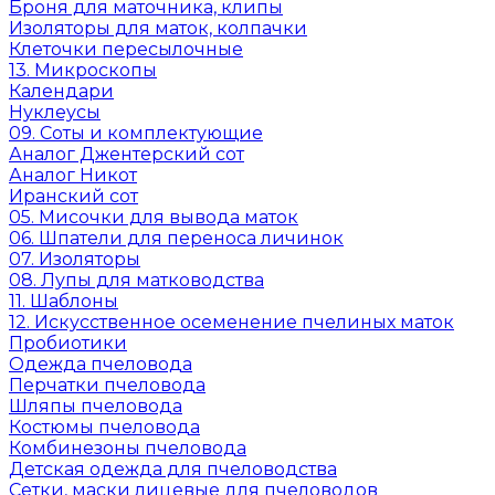
Броня для маточника, клипы
Изоляторы для маток, колпачки
Клеточки пересылочные
13. Микроскопы
Календари
Нуклеусы
09. Соты и комплектующие
Аналог Джентерский сот
Аналог Никот
Иранский сот
05. Мисочки для вывода маток
06. Шпатели для переноса личинок
07. Изоляторы
08. Лупы для матководства
11. Шаблоны
12. Искусственное осеменение пчелиных маток
Пробиотики
Одежда пчеловода
Перчатки пчеловода
Шляпы пчеловода
Костюмы пчеловода
Комбинезоны пчеловода
Детская одежда для пчеловодства
Сетки, маски лицевые для пчеловодов