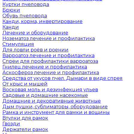
Куртки пчеловода
Брюки
Обувь пчеловода
Канди, корма, инвертирование
Канди
Лечение и оборудование
Нозематоз лечение и профилактика
Стимуляция
Для ловли роёв и роении
Варроатоз лечение и профилактика
Спреи для профилактики варроатоза
Гнилец лечение и профилактика
Аскосфероз лечение и профилактика
Средства от укусов пчел. Дымари в виде спрея
От крыс и мышей
Восковая моль и дезинфекция ульев
Садовые и домашние насекомые
Домашние и декоративные животные
Дым пушки, сублиматоры, оборудование
Рамка и инструмент для рамки и вощины
Втулки для рамок
Гвозди
Держатели рамок