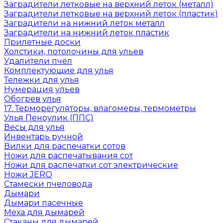
Заградители летковые на верхний леток (металл)
Заградители летковые на верхний леток (пластик)
Заградители на нижний леток металл
Заградители на нижний леток пластик
Прилетные доски
Холстики, потолочины для ульев
Удалители пчёл
Комплектующие для улья
Тележки для улья
Нумерация ульев
Обогрев улья
17. Терморегуляторы, влагомеры, термометры
Улья Пеноулик (ППС)
Весы для улья
Инвентарь ручной
Вилки для распечатки сотов
Ножи для распечатывания сот
Ножи для распечатки сот электрические
Ножи JERO
Стамески пчеловода
Дымари
Дымари пасечные
Меха для дымарей
Стаканы для дымарей