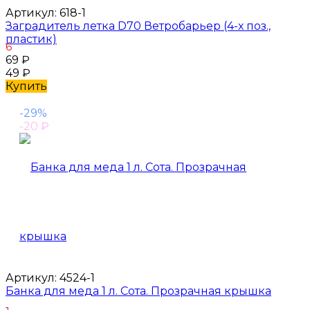
Артикул:
618-1
Заградитель летка D70 Ветробарьер (4-х поз.,
пластик)
6
69
₽
49
₽
Купить
-29%
-20
₽
Артикул:
4524-1
Банка для меда 1 л. Cота. Прозрачная крышка