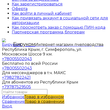
Как зарегистрироваться
Оферта
Как войти в личный кабинет
Как привязать аккаунт в социальной сети для
авторизации
Как просмотреть заказ с помощью ПИН-кода
Партнерская программа, блогерам
Бируком
Интернет-магазин пчеловодства
Республика Крым, г. Симферополь, ул.
Московское Шоссе 9 км.
+78005502043
Бесплатно по всей России
+78005502043
Для мессенджеров в т.ч. МАКС
+79827822421
Для абонентов из Республики Крым
+79787529505
Избранное
Товар в избранном
Сравнение
Товар в сравнении
Вход