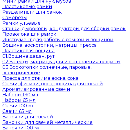
Мини рамки для нуклеусов
Пластиковые рамки
Разделители для рамок
Саморезы
Рамки ульевые
Станки, дыроколы, кондукторы для сборки рамок
Проволока для рамок
Инструмент для работы с рамкой и вощиной
Вощина, воскотопки, матрицы, пресса
Пластиковая вощина
01.Вощина дадан, рут
02.Вальцы, матрицы для изготовления вощины
03.Воскотопки солнечные, паровые,
электрические
Пресса для отжима воска, сока
Свечи, фитили, воск, вощина для свечей
Ароматизированные свечи
Наборы 130 мл
Наборы 65 мл
Свечи 100 мл
Свечи 65 мл
Баночки для свечей
Баночки для свечей металлические
Баночки 100 мл