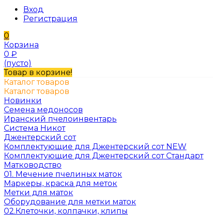
Вход
Регистрация
0
Корзина
0
₽
(пусто)
Товар в корзине!
Каталог товаров
Каталог товаров
Новинки
Семена медоносов
Иранский пчелоинвентарь
Система Никот
Джентерский сот
Комплектующие для Джентерский сот NEW
Комплектующие для Джентерский сот Стандарт
Матководство
01. Мечение пчелиных маток
Маркеры, краска для меток
Метки для маток
Оборудование для метки маток
02.Клеточки, колпачки, клипы