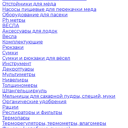
Отстойники для мёда
Насосы пищевые для перекачки меда
Оборудование для пасеки
Ph метры
ВЁСЛА
Аксессуары для лодок
Весла
Комплектующие
Рюкзаки
Сумки
Сумки и рюкзаки для вёсел
Инструмент
Декроттуары
Мультиметры
Нивелиры
Толщиномеры
Штангельциркуль
Мельницы для сахарной пудры, специй, муки
Органические удобрения
Рации
Респираторы и фильтры
Термопары
Терморегуляторы, термометры, влагомеры