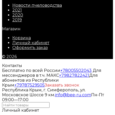
Новости пчеловодства
2021
2020
2019
Магазин
Корзина
Личный кабинет
Оформить заказ
© 2026
Контакты
Бесплатно по всей России
+78005502043
Для
мессенджеров в т.ч. МАКС
+79827822421
Для
абонентов из Республики
Крым
+79787529505
Заказать звонок
Республика Крым, г. Симферополь, ул.
Московское Шоссе 9 км.
info@bee-ru.com
Пн-Пт
09:00—17:00
Личный кабинет