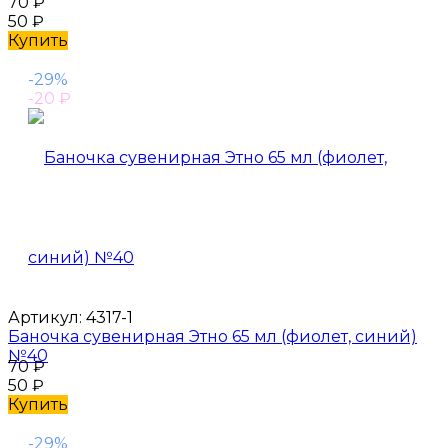
70
₽
50
₽
Купить
-29%
-20
₽
Артикул:
4317-1
Баночка сувенирная Этно 65 мл (фиолет, синий)
№40
70
₽
50
₽
Купить
-29%