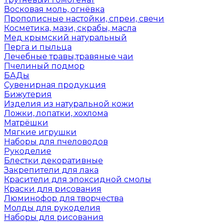
Восковая моль, огнёвка
Прополисные настойки, спреи, свечи
Косметика, мази, скрабы, масла
Мед крымский натуральный
Перга и пыльца
Лечебные травы,травяные чаи
Пчелиный подмор
БАДы
Сувенирная продукция
Бижутерия
Изделия из натуральной кожи
Ложки, лопатки, хохлома
Матрёшки
Мягкие игрушки
Наборы для пчеловодов
Рукоделие
Блестки декоративные
Закрепители для лака
Красители для эпоксидной смолы
Краски для рисования
Люминофор для творчества
Молды для рукоделия
Наборы для рисования