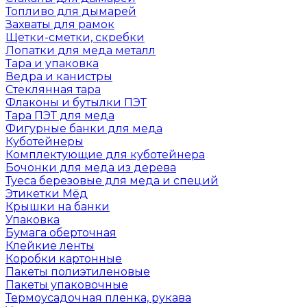
Топливо для дымарей
Захваты для рамок
Щетки-сметки, скребки
Лопатки для меда металл
Тара и упаковка
Ведра и канистры
Стеклянная тара
Флаконы и бутылки ПЭТ
Тара ПЭТ для меда
Фигурные банки для меда
Куботейнеры
Комплектующие для куботейнера
Бочонки для меда из дерева
Туеса березовые для меда и специй
Этикетки Мёд
Крышки на банки
Упаковка
Бумага оберточная
Клейкие ленты
Коробки картонные
Пакеты полиэтиленовые
Пакеты упаковочные
Термоусадочная пленка, рукава