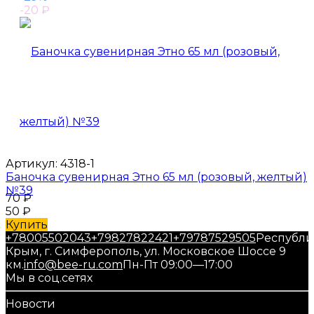
-20
₽
Артикул:
4318-1
Баночка сувенирная Этно 65 мл (розовый, желтый)
№39
70
₽
50
₽
Купить
+78005502043
+79827822421
+79787529505
Республи
Крым, г. Симферополь, ул. Московское Шоссе 9
км.
info@bee-ru.com
Пн-Пт 09:00—17:00
Мы в соц.сетях
Новости